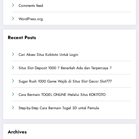
Comments feed
WordPress.org
Recent Posts
Cari Akses Situs Kokitoto Untuk Login
Situs Slot Deposit 1000 ? Benarkah Ada dan Terpercaya ?
Sugar Rush 1000 Game Wajib di Situs Slot Gacor Slot777
Cara Bermain TOGEL ONLINE Melalui Situs KOKITOTO
Step-by-Step Cara Bermain Togel 3D untuk Pemula
Archives