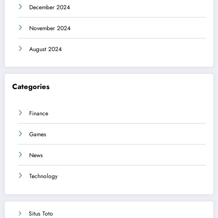
December 2024
November 2024
August 2024
Categories
Finance
Games
News
Technology
Situs Toto